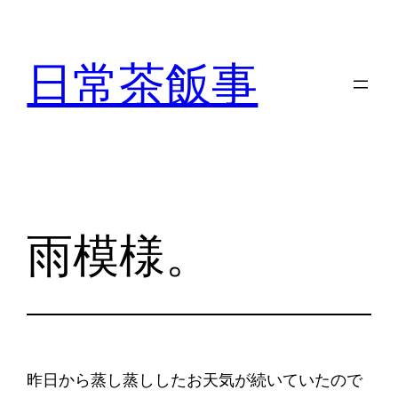
内
容
日常茶飯事
を
ス
キ
ッ
プ
雨模様。
昨日から蒸し蒸ししたお天気が続いていたので