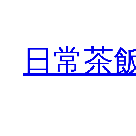
内
容
を
ス
キ
日常茶
ッ
プ